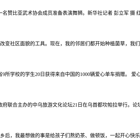
名赞比亚武术协会成员准备表演舞狮。新华社记者 彭立军 摄 红
变社区面貌的工具。现在，我的邻居们都开始种植菌草，我们的村
9所学校的学生20日获得来自中国的1000辆爱心单车捐赠。 爱心
政府联合主办的中乌旅游文化论坛21日在乌首都坎帕拉举行。论坛
后，我最想做的事是给孩子们熬奶茶、做顿饭，一起开心快乐地生