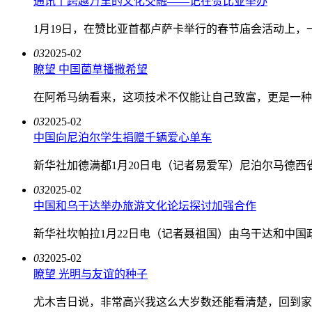
通讯丨跨越万里的文化交融——记在赞比亚举办
1月19日，在赞比亚首都卢萨卡举行的春节庙会活动上，一
03
2025-02
瞭望 中国菌草播撒希望
在阿希马纳看来，这项技术不仅能让自己致富，更是一种改
03
2025-02
中国向尼泊尔学生捐赠千辆爱心单车
新华社加德满都1月20日电（记者易爱军）尼泊尔马德西省
03
2025-02
中国和乌干达举办旅游文化论坛探讨加强合作
新华社坎帕拉1月22日电（记者聂祖国）由乌干达和中国
03
2025-02
瞭望 光明与友谊的种子
尤木吉日说，非常高兴我这么大岁数还能看清楚，回到家乡