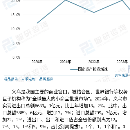
义乌是我国主要的商业窗口，被结合国、世界银行等权势
巨子机构称为“全球最大的小商品批发市场”。2024年，义乌市
实现进出口总额6689。3亿元，比上年增加18。2%。此中，出
口总额5889。6亿元，增加17。7%；进口总额799。7亿元，增
加22。2%，进出口、出口和进口值占全省份额别离为12。
7%、15。1%和5。9%，占比别离提拔1。1个、1。1个和1。0