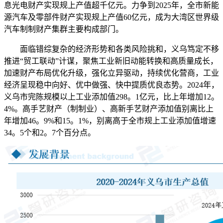
息光电财产实现规上产值超千亿元。力争到2025年，全市新能
源汽车及零部件财产实现规上产值60亿元，成为大湾区世界级
汽车制制财产集群主要构成部门。
面临错综复杂的经济形势和各类风险挑和，义乌笃定不移
推进“贸工联动”计谋，聚焦工业新旧动能转换和高质量成长，
加速财产布局优化升级，强化立异驱动，持续优化营商，工业
经济呈现稳中向好、优中做强、快中提质优良态势。2024年，
义乌市完陈规模以上工业添加值298。1亿元，比上年增加12。
4%。高手艺财产（制制业）、高新手艺财产添加值别离比上
年增加46。9%和15。1%，别离高于全市规上工业添加值增速
34。5个和2。7个百分点。