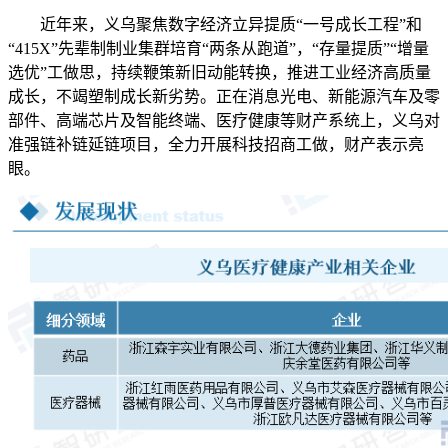
近年来，义乌聚焦数字经济立异提质“一号成长工程”和
“415X”先辈制制业集群培育“两条从跑道”，“存量提质”“增量
选优”工做思，持续鞭策新旧动能转换，推进工业经济高质量
成长，不竭塑制成长新劣势。正在消息光电、新能源汽车及零
部件、高端芯片及智能终端、医疗健康等财产系统上，义乌对
准强链补链延链项目，全力开展科技招商工做，财产表示亮
眼。