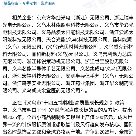
相关企业：京东方华灿光电（浙江）无限公司、浙江瑞丰
光电无限公司、义乌木林森照明科技无限公司、义乌市华彩光
电科技无限公司、义乌晶澳太阳能科技无限公司、浙江爱旭太
阳能科技无限公司、天合光能(义乌)科技无限公司、晶科能源
（义乌）无限公司、(义乌)光伏材料无限公司 、义乌威克新材
料无限公司、晶科新材料(义乌)无限公司、义乌吉利动力总成
无限公司、浙江锋锐策动机无限公司、浙江世宝股份无限公
司、义乌芯能半导体手艺无限公司、义芯集成电(义乌)无限公
司、浙江宏禧科技无限公司、安测半导体手艺（义乌）无限公
司、浙江森宇实业无限公司、浙江药业集团、浙江华义制药无
限公司、义乌胡庆余堂医药无限公司？。
正在《义乌市“十四五”制制业高质量成长规划 》政策
中，义乌市明白了“4+X”财产沉点成长标的目的及方针。提出
到2025年，全市小商品制制业实现规上产值 500亿元，成为世
界一流的针织服拆原创设想取智制及风行趋向发布核心、国际
出名时髦饰品之都和全球彩妆从产地。力争到2025年，全市消