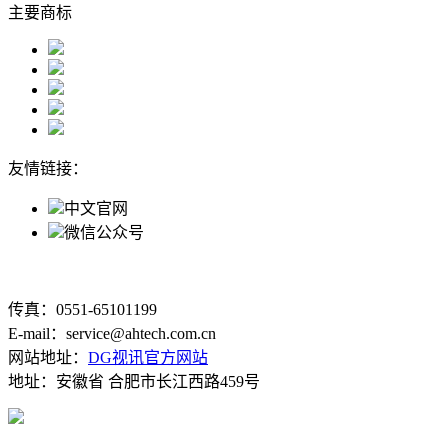
主要商标
友情链接：
中文官网
微信公众号
传真：0551-65101199
E-mail：service@ahtech.com.cn
网站地址：
DG视讯官方网站
地址：安徽省 合肥市长江西路459号