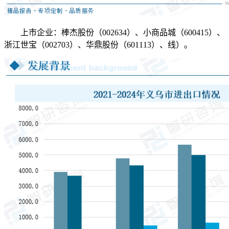
上市企业：棒杰股份（002634）、小商品城（600415）、
浙江世宝（002703）、华鼎股份（601113）、线）。