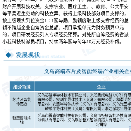
财产开展科技攻关，支撑农业、医疗卫生、、教育、公共平安
等平易近生范畴的科技立异。获得上级科技部分项目支撑的，
按上级现实到位资金1∶1赐与励，励额度取上级支撑经费的总
额不跨越企业自筹资金总额。项目承担单元为财务预算单元
的，项目研发经费列入专项经费预算。对处所自筹经费的省派
小我科技特派员项目，持续两年赐与每年10万元经费补帮。