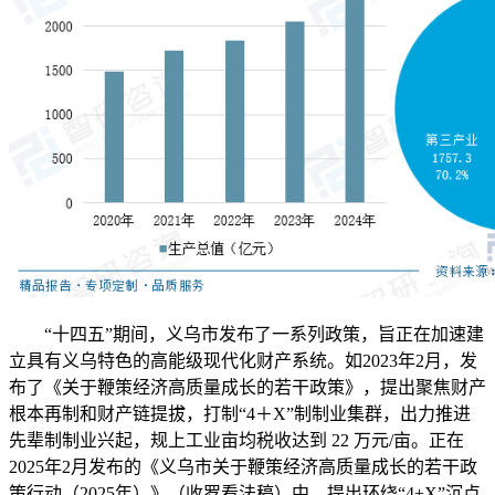
“十四五”期间，义乌市发布了一系列政策，旨正在加速建
立具有义乌特色的高能级现代化财产系统。如2023年2月，发
布了《关于鞭策经济高质量成长的若干政策》，提出聚焦财产
根本再制和财产链提拔，打制“4＋X”制制业集群，出力推进
先辈制制业兴起，规上工业亩均税收达到 22 万元/亩。正在
2025年2月发布的《义乌市关于鞭策经济高质量成长的若干政
策行动（2025年）》（收罗看法稿）中，提出环绕“4+X”沉点