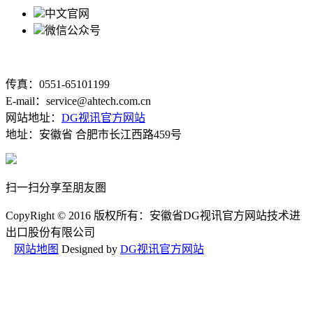
中文官网
微信公众号
传真：0551-65101199
E-mail：service@ahtech.com.cn
网站地址：
DG视讯官方网站
地址：安徽省 合肥市长江西路459号
扫一扫分享至朋友圏
CopyRight © 2016 版权所有：安徽省DG视讯官方网站技术进
出口股份有限公司
网站地图
Designed by
DG视讯官方网站