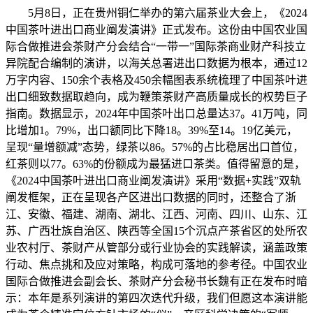
5月8日，正在贵州铜仁举办的第六届茶业大会上，《2024
中国茶叶进出口商业阐发演讲》正式发布。这份由中国农业国
际合做推进会茶财产分会结合“一带一”国际茶商业财产科技立
异院配合编制的演讲，以海关总署进出口数据为根本，通过12
万字内容、150余个表格及450余幅图表系统梳理了中国茶叶进
出口细致数据取趋向，成为鞭策茶财产高质量成长的权势巨子
指南。数据显示，2024年中国茶叶出口总量达37。41万吨，同
比增加1。79%，出口额同比下降18。39%至14。19亿美元，
呈现“量增额减”态势，绿茶以86。57%的占比稳居出口首位，
红茶则以77。63%的份额成为最猛进口茶类。值得留意的是，
《2024中国茶叶进出口商业阐发演讲》采用“数据+实践”双轨
阐发框架，正在呈现各产区进出口数据的同时，还整合了浙
江、安徽、福建、湖南、湖北、江西、河南、四川、山东、江
苏、广西壮族自治区、陕西等全国15个沉点产茶省区的处所农
业农村厅、茶财产从管部分或行业协会的实践解读，涵盖政策
行动、焦点挑和及应对策略，构成可落地的参考径。中国农业
国际合做推进会副会长、茶财产分会秘书长魏有正在发布时暗
示：本年是系列演讲的第四次迭代升级，我们但愿这本演讲能